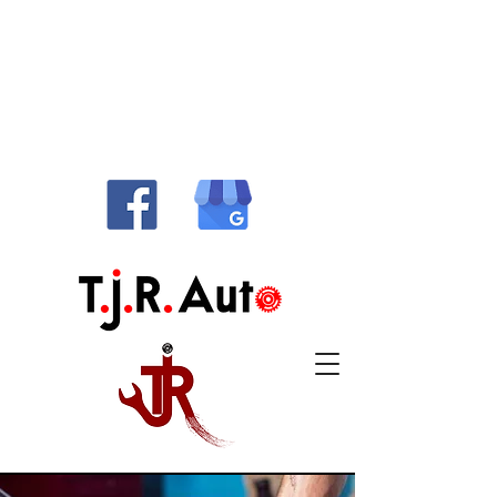
514-486-1010
info@tjrauto.ca